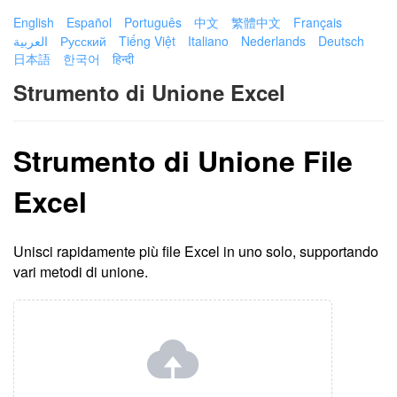
English
Español
Português
中文
繁體中文
Français
العربية
Русский
Tiếng Việt
Italiano
Nederlands
Deutsch
日本語
한국어
हिन्दी
Strumento di Unione Excel
Strumento di Unione File
Excel
Unisci rapidamente più file Excel in uno solo, supportando
vari metodi di unione.