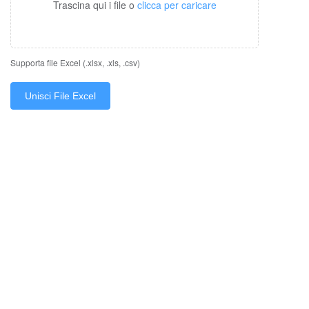
Trascina qui i file o
clicca per caricare
Supporta file Excel (.xlsx, .xls, .csv)
Unisci File Excel